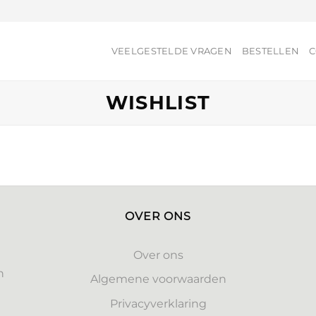
VEELGESTELDE VRAGEN
BESTELLEN
C
WISHLIST
OVER ONS
Over ons
n
Algemene voorwaarden
Privacyverklaring